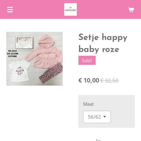
Ga
direct
naar
de
Setje happy
hoofdinhoud
baby roze
Sale!
€ 10,00
€ 32,50
Maat