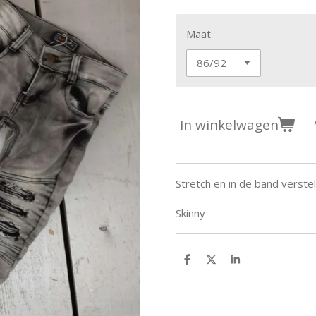
Maat
In winkelwagen
Stretch en in de band verste
Skinny
D
D
S
e
e
h
l
e
a
e
l
r
n
e