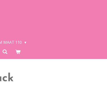
/M MAAT 110
ack