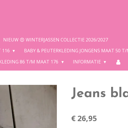
NIEUW 😍 WINTERJASSEN COLLECTIE 2026/2027
T 116
BABY & PEUTERKLEDING JONGENS MAAT 50 T
KLEDING 86 T/M MAAT 176
INFORMATIE
Jeans bl
€ 26,95