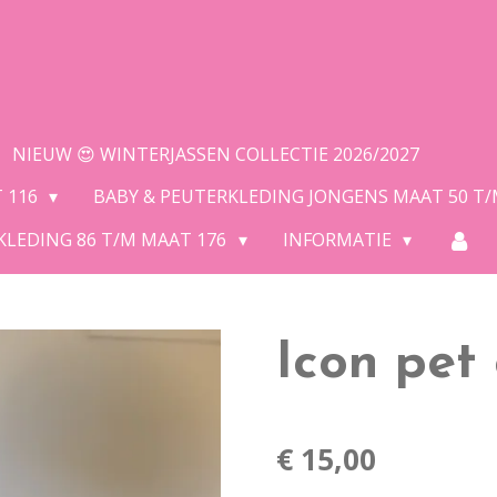
NIEUW 😍 WINTERJASSEN COLLECTIE 2026/2027
T 116
BABY & PEUTERKLEDING JONGENS MAAT 50 T
KLEDING 86 T/M MAAT 176
INFORMATIE
Icon pet
€ 15,00