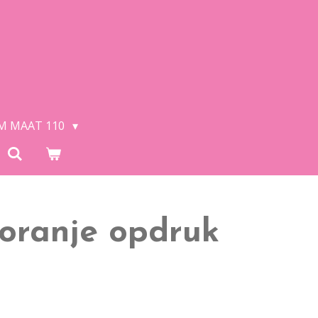
/M MAAT 110
 oranje opdruk