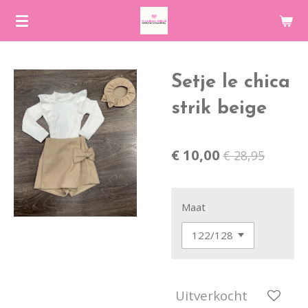
Ga
direct
naar
de
Setje le chica
hoofdinhoud
strik beige
€ 10,00
€ 28,95
Maat
Uitverkocht