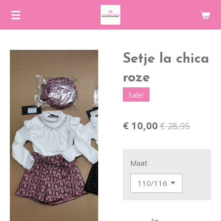
Ga
direct
naar
de
Setje la chica
hoofdinhoud
roze
Sale!
€ 10,00
€ 28,95
Maat