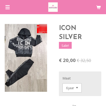
Ga
direct
naar
de
ICON
hoofdinhoud
SILVER
Sale!
€ 20,00
€ 32,50
Maat