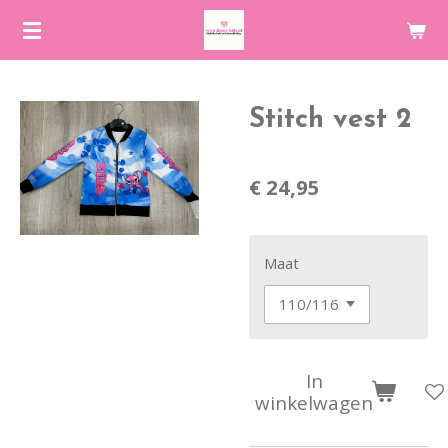
Ga
direct
naar
de
Stitch vest 2
hoofdinhoud
€ 24,95
Maat
In
winkelwagen