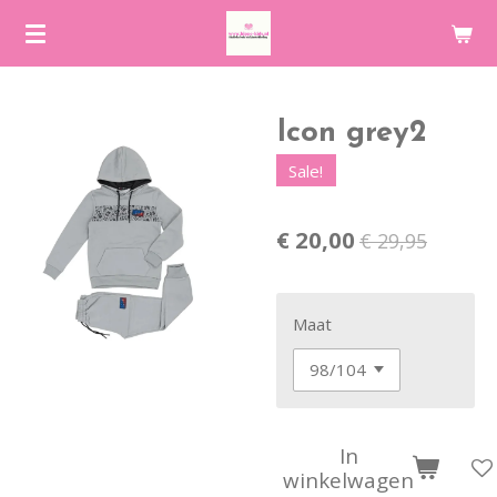
Ga
direct
naar
de
Icon grey2
hoofdinhoud
Sale!
€ 20,00
€ 29,95
Maat
In
winkelwagen