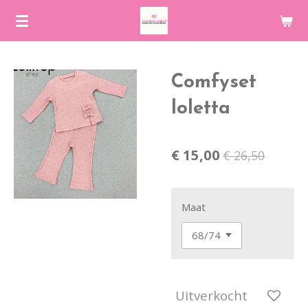
Ga
direct
naar
de
Comfyset
hoofdinhoud
loletta
€ 15,00
€ 26,50
Maat
Uitverkocht