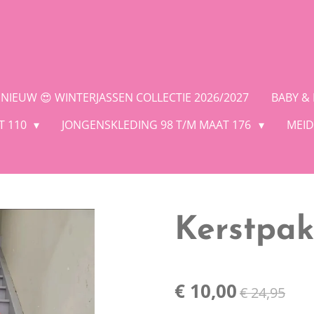
NIEUW 😍 WINTERJASSEN COLLECTIE 2026/2027
BABY &
T 110
JONGENSKLEDING 98 T/M MAAT 176
MEID
Kerstpak
€ 10,00
€ 24,95