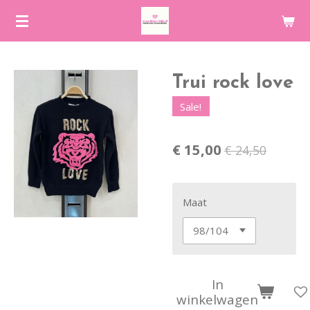
Ga
direct
naar
de
Trui rock love
hoofdinhoud
Sale!
€ 15,00
€ 24,50
Maat
In
winkelwagen