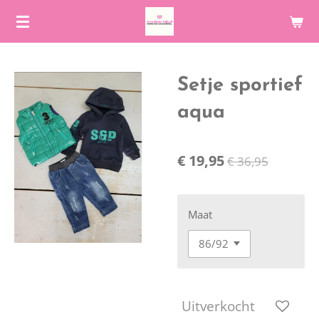
Ga
direct
naar
de
Setje sportief
hoofdinhoud
aqua
€ 19,95
€ 36,95
Maat
Uitverkocht