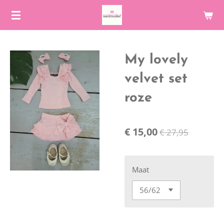
Ga
direct
naar
de
My lovely
hoofdinhoud
velvet set
roze
€ 15,00
€ 27,95
Maat