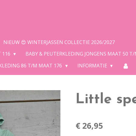
NIEUW 😍 WINTERJASSEN COLLECTIE 2026/2027
T 116
BABY & PEUTERKLEDING JONGENS MAAT 50 T
KLEDING 86 T/M MAAT 176
INFORMATIE
Little sp
€ 26,95