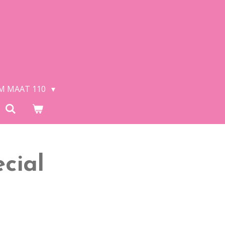
/M MAAT 110
ecial