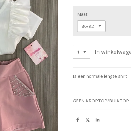
Maat
In winkelwag
Is een normale lengte shirt
GEEN KROPTOP/BUIKTOP
D
D
S
e
e
h
l
e
a