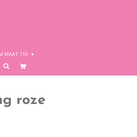
/M MAAT 110
ng roze