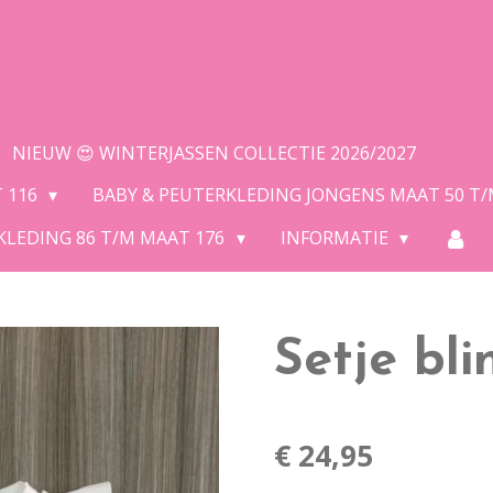
NIEUW 😍 WINTERJASSEN COLLECTIE 2026/2027
T 116
BABY & PEUTERKLEDING JONGENS MAAT 50 T
KLEDING 86 T/M MAAT 176
INFORMATIE
Setje bli
€ 24,95