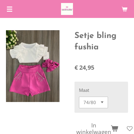
Ga
direct
naar
de
Setje bling
hoofdinhoud
fushia
€ 24,95
Maat
In
winkelwagen