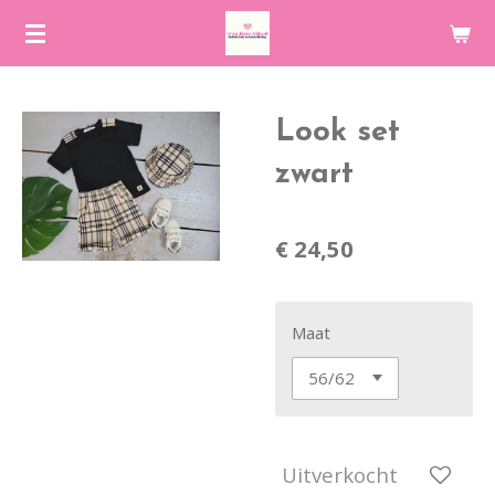
Ga
direct
naar
de
Look set
hoofdinhoud
zwart
€ 24,50
Maat
Uitverkocht