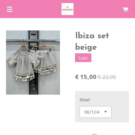
Ga
direct
naar
de
Ibiza set
hoofdinhoud
beige
Sale!
€ 15,00
€ 22,95
Maat