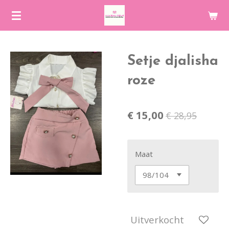
Ga
direct
naar
de
Setje djalisha
hoofdinhoud
roze
€ 15,00
€ 28,95
Maat
Uitverkocht