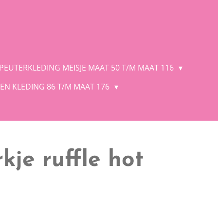
 PEUTERKLEDING MEISJE MAAT 50 T/M MAAT 116
EN KLEDING 86 T/M MAAT 176
kje ruffle hot