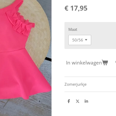
€ 17,95
Maat
In winkelwagen
Zomerjurkje
D
D
S
e
e
h
l
e
a
e
l
r