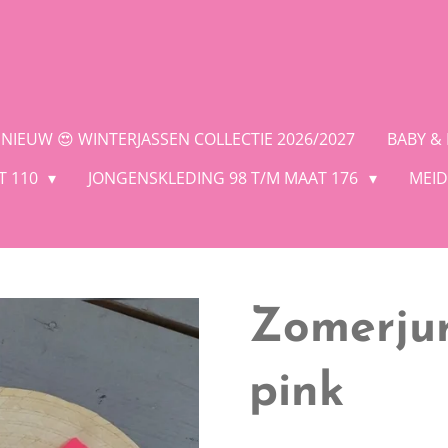
NIEUW 😍 WINTERJASSEN COLLECTIE 2026/2027
BABY &
T 110
JONGENSKLEDING 98 T/M MAAT 176
MEID
Zomerjur
pink