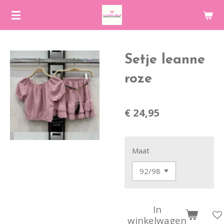
Ga
direct
naar
de
Setje leanne
hoofdinhoud
roze
€ 24,95
Maat
In
winkelwagen