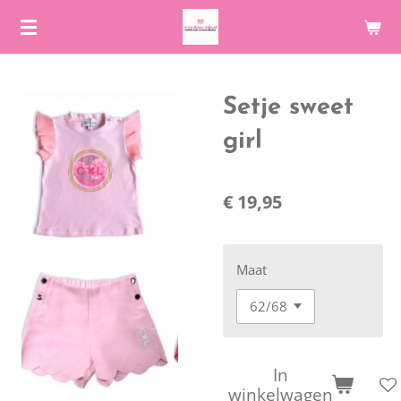
Ga
direct
naar
de
Setje sweet
hoofdinhoud
girl
€ 19,95
Maat
In
winkelwagen