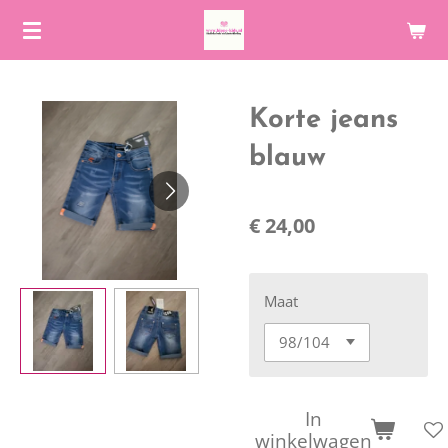
Ga
direct
naar
de
Korte jeans
hoofdinhoud
blauw
€ 24,00
Maat
In
winkelwagen