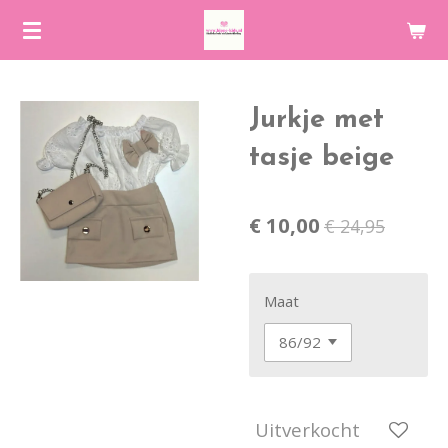
Ga
direct
naar
de
Jurkje met
hoofdinhoud
tasje beige
€ 10,00
€ 24,95
Maat
Uitverkocht