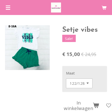
Ga
direct
naar
de
Setje vibes
hoofdinhoud
Sale!
€ 15,00
€ 24,95
Maat
In
winkelwagen