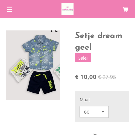
Ga
direct
naar
de
Setje dream
hoofdinhoud
geel
Sale!
€ 10,00
€ 27,95
Maat