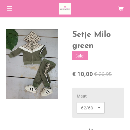
Ga
direct
naar
de
Setje Milo
hoofdinhoud
green
Sale!
€ 10,00
€ 26,95
Maat