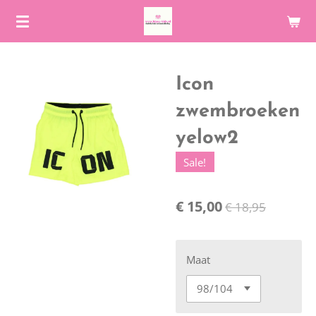
Ga
direct
naar
de
Icon
hoofdinhoud
zwembroeken
yelow2
Sale!
€ 15,00
€ 18,95
Maat