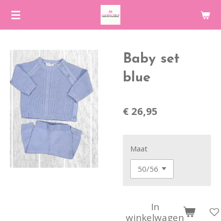
Ga
direct
naar
de
Baby set
hoofdinhoud
blue
€ 26,95
Maat
In
winkelwagen