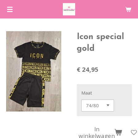
Ga
direct
naar
de
Icon special
hoofdinhoud
gold
€ 24,95
Maat
In
winkelwagen