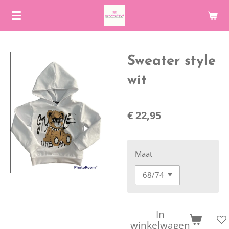
Ga
direct
naar
de
Sweater style
hoofdinhoud
wit
€ 22,95
Maat
In
winkelwagen