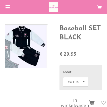
Ga
direct
naar
de
Baseball SET
hoofdinhoud
BLACK
€ 29,95
Maat
In
winkelwagen