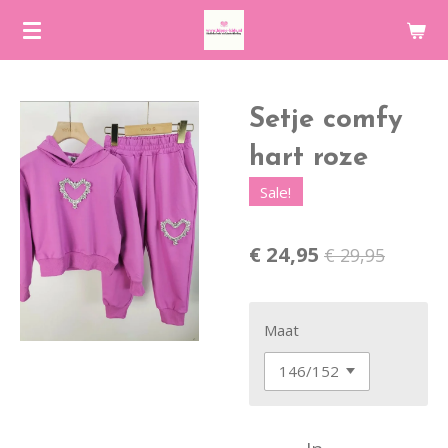
Ga
direct
naar
de
Setje comfy
hoofdinhoud
hart roze
Sale!
€ 24,95
€ 29,95
Maat