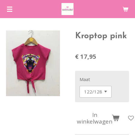
Ga
direct
naar
de
Kroptop pink
hoofdinhoud
€ 17,95
Maat
In
winkelwagen