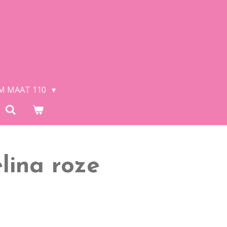
/M MAAT 110
lina roze