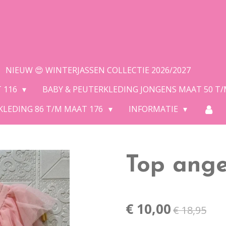
NIEUW 😍 WINTERJASSEN COLLECTIE 2026/2027
T 116
BABY & PEUTERKLEDING JONGENS MAAT 50 T
KLEDING 86 T/M MAAT 176
INFORMATIE
Top ange
€ 10,00
€ 18,95